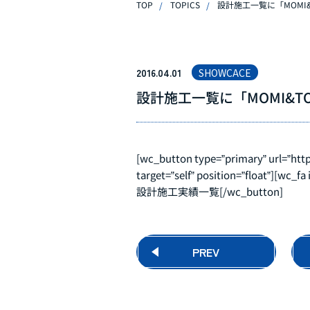
TOP
TOPICS
設計施工一覧に「MOMI&
2016.04.01
SHOWCACE
設計施工一覧に「MOMI&T
[wc_button type=”primary” url=”https:
target=”self” position=”float”][wc_f
設計施工実績一覧[/wc_button]
PREV