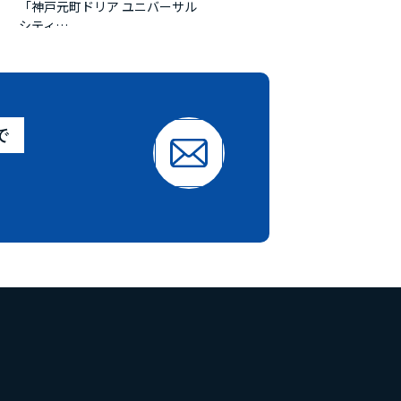
「神戸元町ドリア ユニバーサル
シティ…
2023.10.10
SHOWCACE
設計施工一覧に「青山フラワーマ
ーケットルミネ大宮店 」を掲載
で
しました。
2023.02.07
SHOWCACE
設計施工一覧に「青山フラワーマ
ーケット横浜ポルタ店 」を掲載
しました。